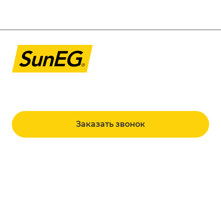
8 800 101 98 00
sales@suneg.ru
г. Москва, ул. Новозаводская, д. 8, к. 4, п.
8/1
Заказать звонок
Продукция
Услуги
Сетевые солнечные электростанции
О компании