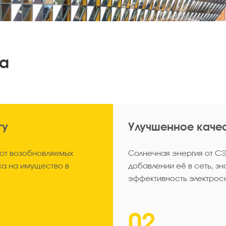
да
гу
Улучшенное каче
 от возобновляемых
Солнечная энергия от СЭ
ка на имущество в
добавлении её в сеть, зн
эффективность электрос
02