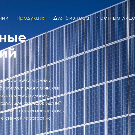
нии
Продукция
Для бизнеса
Частным лиц
чные
ний
ля облицовки зданий с
отки электроэнергии, они
кта, придавая зданию
модули для фасадов зданий
 позволяет реализовать самые
е снижение затрат на